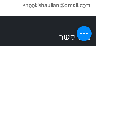
shookishaulian@gmail.com
צרו קשר
שאוליאן ושות', רואה חשבון
הרצליה l
עין דור
shookishaulian@gmail.com
טלפון:
052-4300663
טלפון נוסף:
04-6770038