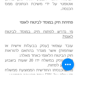
אוטומטי על ידי משיכת הנתונים ממס
הכנסה.
פתיחת תיק במוסד לביטוח לאומי
מי נדרש לפתוח תיק במוסד לביטוח
לאומי?
עובד עצמאי (עסק בבעלות אישית או
שותפות) אשר מוגדר בהתאם להוראות
חוק הביטוח הלאומי כאחד מאלה:
מי שעוסק במשלח ידו 20 שעות בשבוע
בממוצע לפחות.
מי שהכנסתו החודשית הממוצעת ממשלח
ידו עולה על 50% אחוז מהשכר הממוצע.
מי שעוסק במשלח ידו 12 שעות בשבוע,
והכנסתו עולה על 15% אחוז מהשכר
הממוצע.
מועד פתיחת התיק
​מיד עם פתיחת העסק או התחלת
הפעילות.