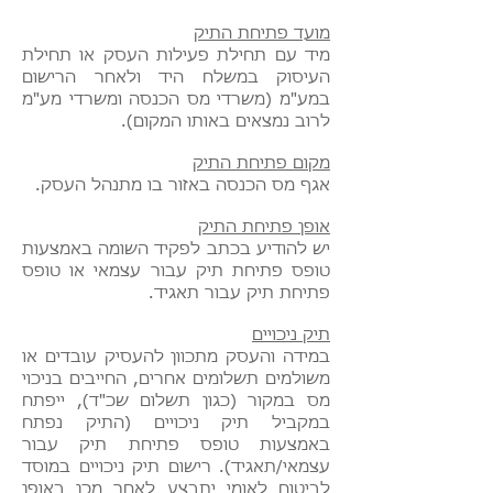
מועד פתיחת התיק
מיד עם תחילת פעילות העסק או תחילת
העיסוק במשלח היד ולאחר הרישום
במע"מ (משרדי מס הכנסה ומשרדי מע"מ
לרוב נמצאים באותו המקום).
מקום פתיחת התיק
​אגף מס הכנסה באזור בו מתנהל העסק.
אופן פתיחת התיק
יש להודיע בכתב לפקיד השומה באמצעות
טופס פתיחת תיק עבור עצמאי או טופס
פתיחת תיק עבור תאגיד.
תיק ניכויים
​במידה והעסק מתכוון להעסיק עובדים או
משולמים תשלומים אחרים, החייבים בניכוי
מס במקור (כגון תשלום שכ"ד), ייפתח
במקביל תיק ניכויים (התיק נפתח
באמצעות טופס פתיחת תיק עבור
עצמאי/תאגיד). רישום תיק ניכויים במוסד
לביטוח לאומי יתבצע לאחר מכן באופן