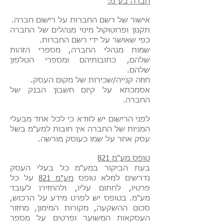
חברה בע"מ:
אישור של רשם החברות על רישום חברה.
תקנון ופרוטוקול מינוי מנהלים של החברה
כפי שאושר על ידי רשם החברות.
שמות מנהלי החברה, מספרי הזהות
שלהם, כתובותיהם ומספרי הטלפון
שלהם.
חוזה קנייה/שכירות של מקום העסק.
אסמכתא על קיום חשבון הבנק של
החברה.
לפני הרישום יש לוודא כי לכל אחד מבעלי
המניות של החברה אין חובות למע"מ בשל
עסק אחר על שמו כעוסק מורשה.
טופס מע"מ 821
בעת הביקור במע"מ כל בעלי העסק
נדרשים למלא טופס
מע"מ ‎821​
על כל
פרטיו, לחתום עליו, ולהחזירו לעובד
מע"מ. בטופס יש לפרט מידע על הרכוש,
סכום ההשקעה, מקורות המימון, מחזור
העסקאות המשוער ופרטים על מספר