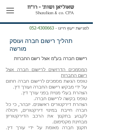
שאוליאן ושות' - רו"ח
Shaulian & co. CPA
052-4300663
לפגישת ייעוץ חייגו -
תהליך רישום חברה ועוסק
מורשה
רישום חברה בע"מ אצל רשם החברות
המסמכים הדרושים לרישום חברה אצל
רשם החברות
​טופס הגשת מסמכים לרישום חברה חתום
על ידי מבקש רישום החברה ועורך דין.
הצהרת בעלי מנוית בפני עורך דין.
טופס בקשה לרישום חברה.
הצהרת דירקטורים ראשונים. יובהר, כי כל
חברה חייבת במינוי דירקטורים, ויכולה
לקבוע בתקנון את הרכב הדירקטוריון
מבחינת מקסימום.
תקנון חברה מאומת על ידי עורך דין.