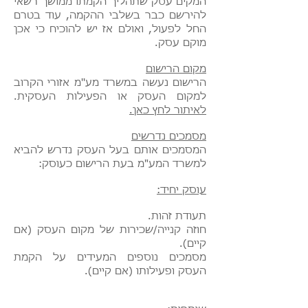
המקים עסק שתהליך הקמתו ממושך רשאי
להירשם כבר בשלבי ההקמה, עוד בטרם
החל לפעול, ואולם אז יש להוכיח כי אכן
מוקם עסק.
מקום הרישום
​הרישום נעשה במשרד מע''מ אזורי הקרוב
למקום העסק או הפעילות העסקית.
לאיתור לחץ כאן.
מסמכים נדרשים
המסמכים אותם בעל העסק נדרש להביא
למשרד המע"מ בעת הרישום כעוסק:
עוסק יחיד:
תעודת זהות.
חוזה קנייה/שכירות של מקום העסק (אם
קיים).
מסמכים נוספים המעידים על הקמת
העסק ופעילותו (אם קיים).